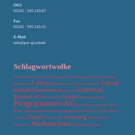
OGS
05241 / 505 245-67
Fax
05241 / 505 245-31
E-Mail
info@pav-gt.schule
Schlagwortwolke
Antirassismus
Arminia Cup
Austausch
Autorenlesung
Bibliothek
Bolivien
Calliope
Fahrrad
Brotzeitdose
Einschulung
Ersthelfer
Erstklässler
karneval
Fußball
Förderverein
Gütersloh
Musical-AG
Ozobot
Musik
ostern
Paten
Pause
Polizei
Programmier-AG
Rad
Religion
Rietberg
Sankt
Martin
Schulsozialarbeit
Schulweg
Spielhäuschen
Stadtrallye
Tablet
Tablets
Theater
Vorlesetag
Teutolab
Triktot
Uslar
Wahl
Wandern
Weihnachten
Weihnachen
Weltkindertag
Wiese