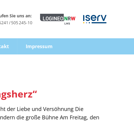
ufen Sie uns an:
5241 / 505 245-10
takt
Impressum
ngsherz“
acht der Liebe und Versöhnung Die
indern die große Bühne Am Freitag, den