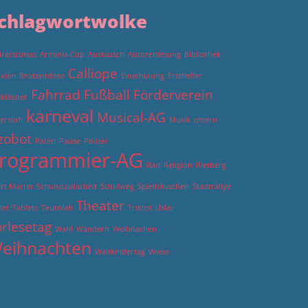
chlagwortwolke
irassismus
Arminia Cup
Austausch
Autorenlesung
Bibliothek
Calliope
ivien
Brotzeitdose
Einschulung
Ersthelfer
Fahrrad
Fußball
Förderverein
tklässler
karneval
Musical-AG
ersloh
Musik
ostern
zobot
Paten
Pause
Polizei
rogrammier-AG
Rad
Religion
Rietberg
kt Martin
Schulsozialarbeit
Schulweg
Spielhäuschen
Stadtrallye
Theater
let
Tablets
Teutolab
Triktot
Uslar
rlesetag
Wahl
Wandern
Weihnachen
eihnachten
Weltkindertag
Wiese