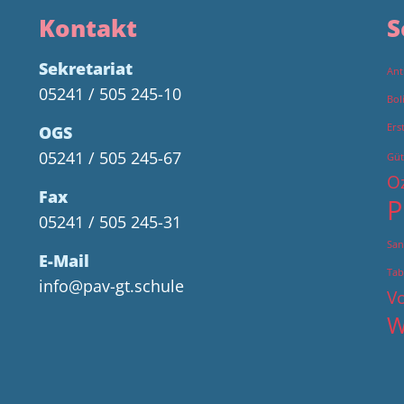
Kontakt
S
Sekretariat
Ant
05241 / 505 245-10
Bol
Ers
OGS
05241 / 505 245-67
Güt
O
Fax
P
05241 / 505 245-31
San
E-Mail
Tab
info@pav-gt.schule
Vo
W