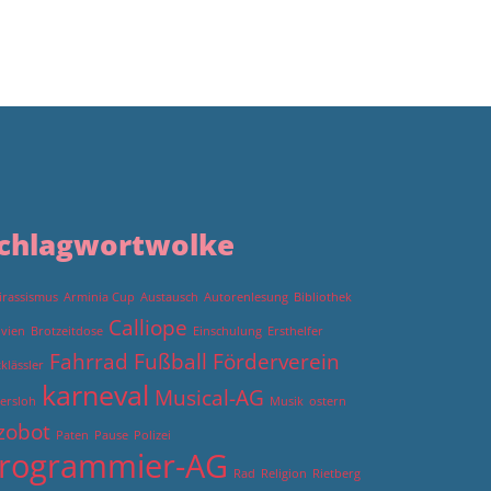
chlagwortwolke
irassismus
Arminia Cup
Austausch
Autorenlesung
Bibliothek
Calliope
ivien
Brotzeitdose
Einschulung
Ersthelfer
Fahrrad
Fußball
Förderverein
tklässler
karneval
Musical-AG
ersloh
Musik
ostern
zobot
Paten
Pause
Polizei
rogrammier-AG
Rad
Religion
Rietberg