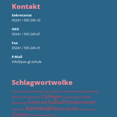
Kontakt
Sekretariat
05241 / 505 245-10
OGS
05241 / 505 245-67
Fax
05241 / 505 245-31
E-Mail
info@pav-gt.schule
Schlagwortwolke
Antirassismus
Arminia Cup
Austausch
Autorenlesung
Bibliothek
Calliope
Bolivien
Brotzeitdose
Einschulung
Ersthelfer
Fahrrad
Fußball
Förderverein
Erstklässler
karneval
Musical-AG
Gütersloh
Musik
ostern
Ozobot
Paten
Pause
Polizei