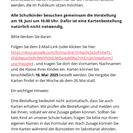
werden, die im Publikum sitzen möchten.
Alle Schulkinder besuchen gemeinsam die Vorstellung
am 18. Juni um 10.00 Uhr. Dafür ist eine Kartenbestellung
natürlich nicht notwendig.
Bitte denken Sie daran:
Folgen Sie dem E‑Mail‑Link (oder klicken Sie hier:
https://docs.google.com/forms/d/e/1FAIpQLScsvPvhgTL-
0NE8wpxI9xRr9WiYhi5dUWSq4aMl8Ja71hCn3A/viewform?
usp=header
) , und tragen Sie dort den Vornamen, Nachnamen
und die Klasse Ihres Kindes ein. Karten können bis
einschließlich
16. Mai 2025
bestellt werden. Die Vergabe der
Karten findet in der Woche ab dem 26. Mai statt.
Ein wichtiger Hinweis:
Eine Bestellung bedeutet nicht automatisch, dass Sie auch
Karten erhalten. Wir prüfen alle Bestellungen und melden uns
bei Ihnen, sobald wir eine Zusage geben können. Sollten Sie
kein Kind an unserer Schule haben, tragen Sie bitte nur Ihren
eigenen Namen in das Formular ein. Nach Zusage können Sie
Ihre Karten während der Bürozeiten im Sekretariat abholen.