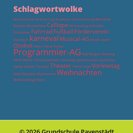
Schlagwortwolke
Antirassismus
Arminia Cup
Austausch
Autorenlesung
Bibliothek
Calliope
Bolivien
Brotzeitdose
Einschulung
Ersthelfer
Fahrrad
Fußball
Förderverein
Erstklässler
karneval
Musical-AG
Gütersloh
Musik
ostern
Ozobot
Paten
Pause
Polizei
Programmier-AG
Rad
Religion
Rietberg
Sankt Martin
Schulsozialarbeit
Schulweg
Spielhäuschen
Stadtrallye
Theater
Vorlesetag
Tablet
Tablets
Teutolab
Triktot
Uslar
Weihnachten
Wahl
Wandern
Weihnachen
Weltkindertag
Wiese
© 2026 Grundschule Pavenstädt