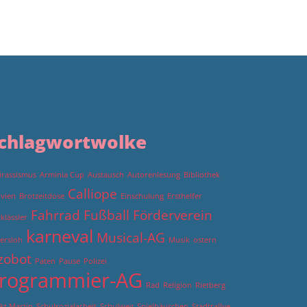
chlagwortwolke
irassismus
Arminia Cup
Austausch
Autorenlesung
Bibliothek
Calliope
ivien
Brotzeitdose
Einschulung
Ersthelfer
Fahrrad
Fußball
Förderverein
tklässler
karneval
Musical-AG
ersloh
Musik
ostern
zobot
Paten
Pause
Polizei
rogrammier-AG
Rad
Religion
Rietberg
kt Martin
Schulsozialarbeit
Schulweg
Spielhäuschen
Stadtrallye