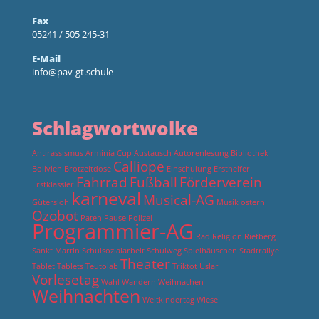
Fax
05241 / 505 245-31
E-Mail
info@pav-gt.schule
Schlagwortwolke
Antirassismus
Arminia Cup
Austausch
Autorenlesung
Bibliothek
Calliope
Bolivien
Brotzeitdose
Einschulung
Ersthelfer
Fahrrad
Fußball
Förderverein
Erstklässler
karneval
Musical-AG
Gütersloh
Musik
ostern
Ozobot
Paten
Pause
Polizei
Programmier-AG
Rad
Religion
Rietberg
Sankt Martin
Schulsozialarbeit
Schulweg
Spielhäuschen
Stadtrallye
Theater
Tablet
Tablets
Teutolab
Triktot
Uslar
Vorlesetag
Wahl
Wandern
Weihnachen
Weihnachten
Weltkindertag
Wiese