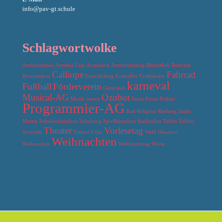
info@pav-gt.schule
Schlagwortwolke
Antirassismus
Arminia Cup
Austausch
Autorenlesung
Bibliothek
Bolivien
Calliope
Fahrrad
Brotzeitdose
Einschulung
Ersthelfer
Erstklässler
karneval
Fußball
Förderverein
Gütersloh
Musical-AG
Ozobot
Musik
ostern
Paten
Pause
Polizei
Programmier-AG
Rad
Religion
Rietberg
Sankt
Martin
Schulsozialarbeit
Schulweg
Spielhäuschen
Stadtrallye
Tablet
Tablets
Theater
Vorlesetag
Teutolab
Triktot
Uslar
Wahl
Wandern
Weihnachten
Weihnachen
Weltkindertag
Wiese