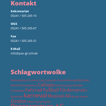
Kontakt
Sekretariat
05241 / 505 245-10
OGS
05241 / 505 245-67
Fax
05241 / 505 245-31
E-Mail
info@pav-gt.schule
Schlagwortwolke
Antirassismus
Arminia Cup
Austausch
Autorenlesung
Bibliothek
Calliope
Bolivien
Brotzeitdose
Einschulung
Ersthelfer
Fahrrad
Fußball
Förderverein
Erstklässler
karneval
Musical-AG
Gütersloh
Musik
ostern
Ozobot
Paten
Pause
Polizei