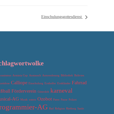
Einschulungsgottesdienst
chlagwortwolke
irassismus
Arminia Cup
Austausch
Autorenlesung
Bibliothek
Bolivien
Calliope
Fahrrad
tzeitdose
Einschulung
Ersthelfer
Erstklässler
karneval
ßball
Förderverein
Gütersloh
sical-AG
Ozobot
Musik
ostern
Paten
Pause
Polizei
rogrammier-AG
Rad
Religion
Rietberg
Sankt