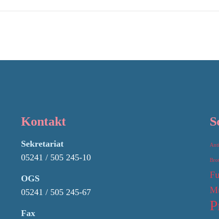
Kontakt
S
Sekretariat
Ant
05241 / 505 245-10
Bro
Fu
OGS
Mu
05241 / 505 245-67
P
Fax