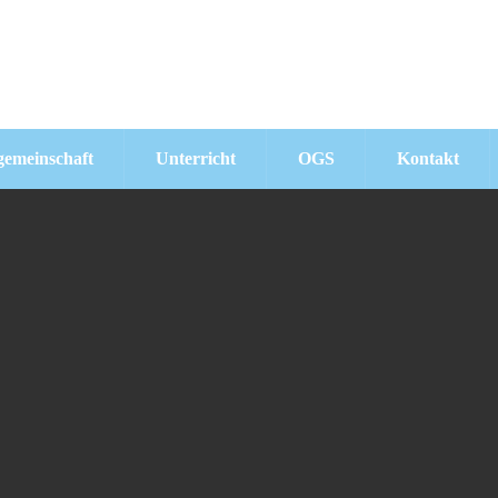
Schreiben Sie uns:
info@pav-gt.schule
gemeinschaft
Unterricht
OGS
Kontakt