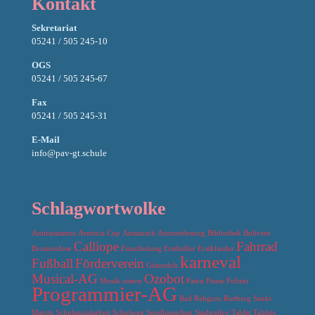
Kontakt
Sekretariat
05241 / 505 245-10
OGS
05241 / 505 245-67
Fax
05241 / 505 245-31
E-Mail
info@pav-gt.schule
Schlagwortwolke
Antirassismus
Arminia Cup
Austausch
Autorenlesung
Bibliothek
Bolivien
Calliope
Fahrrad
Brotzeitdose
Einschulung
Ersthelfer
Erstklässler
karneval
Fußball
Förderverein
Gütersloh
Musical-AG
Ozobot
Musik
ostern
Paten
Pause
Polizei
Programmier-AG
Rad
Religion
Rietberg
Sankt
Martin
Schulsozialarbeit
Schulweg
Spielhäuschen
Stadtrallye
Tablet
Tablets