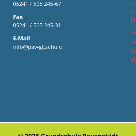
05241 / 505 245-67
Güt
O
Fax
P
05241 / 505 245-31
San
E-Mail
Tab
info@pav-gt.schule
Vo
W
© 2026 Grundschule Pavenstädt