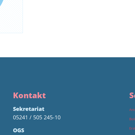
Kontakt
S
Sekretariat
Ant
05241 / 505 245-10
Bol
Ers
OGS