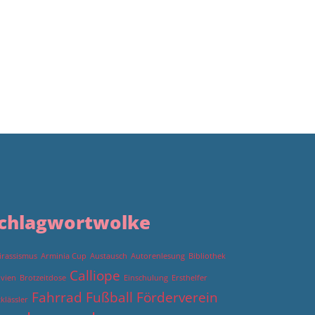
chlagwortwolke
irassismus
Arminia Cup
Austausch
Autorenlesung
Bibliothek
Calliope
ivien
Brotzeitdose
Einschulung
Ersthelfer
Fahrrad
Fußball
Förderverein
tklässler