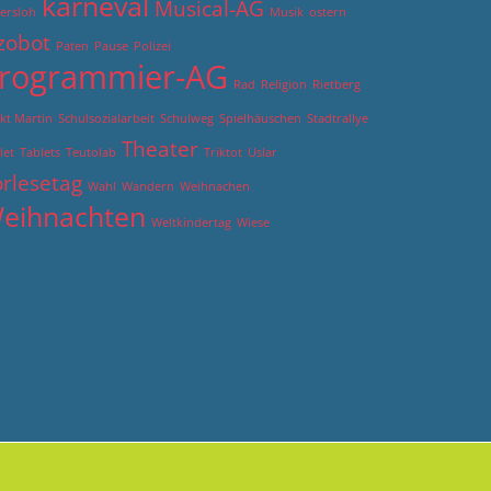
karneval
Musical-AG
ersloh
Musik
ostern
zobot
Paten
Pause
Polizei
rogrammier-AG
Rad
Religion
Rietberg
kt Martin
Schulsozialarbeit
Schulweg
Spielhäuschen
Stadtrallye
Theater
let
Tablets
Teutolab
Triktot
Uslar
rlesetag
Wahl
Wandern
Weihnachen
eihnachten
Weltkindertag
Wiese