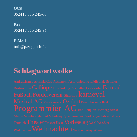
OGS
05241 / 505 245-67
Fax
05241 / 505 245-31
E-Mail
info@pav-gt.schule
Schlagwortwolke
Antirassismus
Arminia Cup
Austausch
Autorenlesung
Bibliothek
Bolivien
Calliope
Fahrrad
Brotzeitdose
Einschulung
Ersthelfer
Erstklässler
karneval
Fußball
Förderverein
Gütersloh
Musical-AG
Ozobot
Musik
ostern
Paten
Pause
Polizei
Programmier-AG
Rad
Religion
Rietberg
Sankt
Martin
Schulsozialarbeit
Schulweg
Spielhäuschen
Stadtrallye
Tablet
Tablets
Theater
Vorlesetag
Teutolab
Triktot
Uslar
Wahl
Wandern
Weihnachten
Weihnachen
Weltkindertag
Wiese