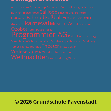
Antirassismus
Arminia Cup
Austausch
Autorenlesung
Bibliothek
Calliope
Bolivien
Brotzeitdose
Einschulung
Ersthelfer
Fahrrad
Fußball
Förderverein
Erstklässler
karneval
Musical-AG
Gütersloh
Musik
ostern
Ozobot
Paten
Pause
Polizei
Programmier-AG
Rad
Religion
Rietberg
Sankt Martin
Schulsozialarbeit
Schulweg
Spielhäuschen
Stadtrallye
Theater
Tablet
Tablets
Teutolab
Triktot
Uslar
Vorlesetag
Wahl
Wandern
Weihnachen
Weihnachten
Weltkindertag
Wiese
© 2026 Grundschule Pavenstädt