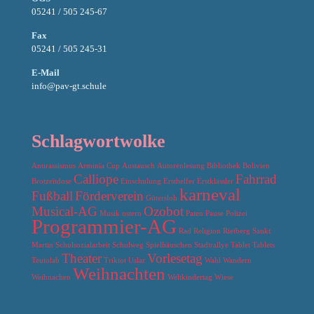
05241 / 505 245-67
Fax
05241 / 505 245-31
E-Mail
info@pav-gt.schule
Schlagwortwolke
Antirassismus
Arminia Cup
Austausch
Autorenlesung
Bibliothek
Bolivien
Calliope
Fahrrad
Brotzeitdose
Einschulung
Ersthelfer
Erstklässler
karneval
Fußball
Förderverein
Gütersloh
Musical-AG
Ozobot
Musik
ostern
Paten
Pause
Polizei
Programmier-AG
Rad
Religion
Rietberg
Sankt
Martin
Schulsozialarbeit
Schulweg
Spielhäuschen
Stadtrallye
Tablet
Tablets
Theater
Vorlesetag
Teutolab
Triktot
Uslar
Wahl
Wandern
Weihnachten
Weihnachen
Weltkindertag
Wiese