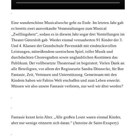
.
Eine wunderschöne Musicalwoche geht zu Ende. Im letzten Jahr gab
es bereits zwei ausverkaufte Veranstaltungen zum Musical
„Zwillingsherz“, sodass es in diesem Jahr sogar drei Vorstellungen im
Theater Gütersloh gab. Wieder einmal verzauberten 91 Kinder der 3.
Und 4. Klassen der Grundschule Pavenstädt mit eindrucksvollen
Leistungen, mitreißendem szenischem Spiel, toller Musik und
durchdachten Choreografien sowie unglaublichen Kostümen das
Publikum. Der vollbesetzte Theatersaal ist begeistert. Vielen Dank an
alle Beteiligten, vor allem der Regisseurin Sandra Dönnecke, für Ihre
Fantasie, Zeit, Vertrauen und Unterstützung. Gemeinsam mit den
Kindern haben wir Fabios Welt erschaffen und zum Leben erweckt.
Müssen wir also unsere Fantasie verlieren, nur weil wir älter werden?
.
.
Fantasie kennt kein Alter. „Alle großen Leute waren einmal Kinder,
aber nur wenige erinnern sich daran.“ (Antoine de Saint-Exupery)
.