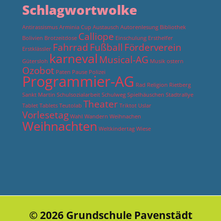
Schlagwortwolke
Antirassismus
Arminia Cup
Austausch
Autorenlesung
Bibliothek
Calliope
Bolivien
Brotzeitdose
Einschulung
Ersthelfer
Fahrrad
Fußball
Förderverein
Erstklässler
karneval
Musical-AG
Gütersloh
Musik
ostern
Ozobot
Paten
Pause
Polizei
Programmier-AG
Rad
Religion
Rietberg
Sankt Martin
Schulsozialarbeit
Schulweg
Spielhäuschen
Stadtrallye
Theater
Tablet
Tablets
Teutolab
Triktot
Uslar
Vorlesetag
Wahl
Wandern
Weihnachen
Weihnachten
Weltkindertag
Wiese
© 2026 Grundschule Pavenstädt