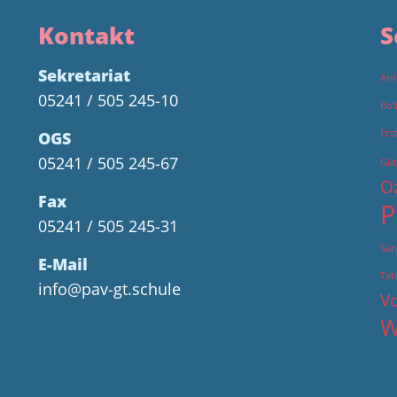
Kontakt
S
Sekretariat
Ant
05241 / 505 245-10
Bol
Ers
OGS
05241 / 505 245-67
Güt
O
Fax
P
05241 / 505 245-31
San
E-Mail
Tab
info@pav-gt.schule
Vo
W