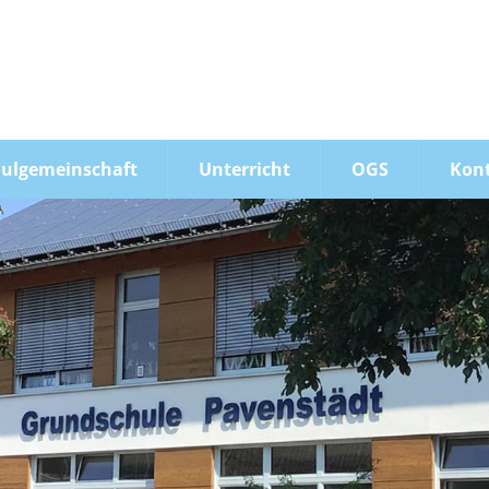
Schreiben Sie uns:
R
info@pav-gt.schule
0
ulgemeinschaft
Unterricht
OGS
Kon