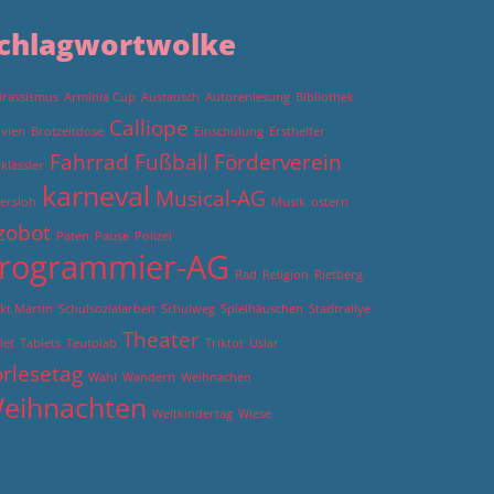
chlagwortwolke
irassismus
Arminia Cup
Austausch
Autorenlesung
Bibliothek
Calliope
ivien
Brotzeitdose
Einschulung
Ersthelfer
Fahrrad
Fußball
Förderverein
tklässler
karneval
Musical-AG
ersloh
Musik
ostern
zobot
Paten
Pause
Polizei
rogrammier-AG
Rad
Religion
Rietberg
kt Martin
Schulsozialarbeit
Schulweg
Spielhäuschen
Stadtrallye
Theater
let
Tablets
Teutolab
Triktot
Uslar
rlesetag
Wahl
Wandern
Weihnachen
eihnachten
Weltkindertag
Wiese