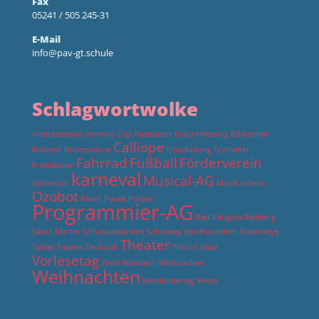
Fax
05241 / 505 245-31
E-Mail
info@pav-gt.schule
Schlagwortwolke
Antirassismus
Arminia Cup
Austausch
Autorenlesung
Bibliothek
Calliope
Bolivien
Brotzeitdose
Einschulung
Ersthelfer
Fahrrad
Fußball
Förderverein
Erstklässler
karneval
Musical-AG
Gütersloh
Musik
ostern
Ozobot
Paten
Pause
Polizei
Programmier-AG
Rad
Religion
Rietberg
Sankt Martin
Schulsozialarbeit
Schulweg
Spielhäuschen
Stadtrallye
Theater
Tablet
Tablets
Teutolab
Triktot
Uslar
Vorlesetag
Wahl
Wandern
Weihnachen
Weihnachten
Weltkindertag
Wiese