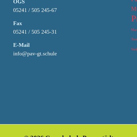
OGS
Mu
05241 / 505 245-67
P
Fax
Mar
05241 / 505 245-31
Teu
E-Mail
Wei
info@pav-gt.schule