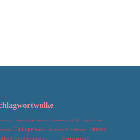
chlagwortwolke
irassismus
Arminia Cup
Austausch
Autorenlesung
Bibliothek
Bolivien
Calliope
Fahrrad
tzeitdose
Einschulung
Ersthelfer
Erstklässler
karneval
ßball
Förderverein