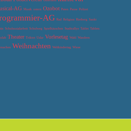
Gütersloh
sical-AG
Ozobot
Musik
ostern
Paten
Pause
Polizei
rogrammier-AG
Rad
Religion
Rietberg
Sankt
tin
Schulsozialarbeit
Schulweg
Spielhäuschen
Stadtrallye
Tablet
Tablets
Theater
Vorlesetag
tolab
Triktot
Uslar
Wahl
Wandern
Weihnachten
hnachen
Weltkindertag
Wiese