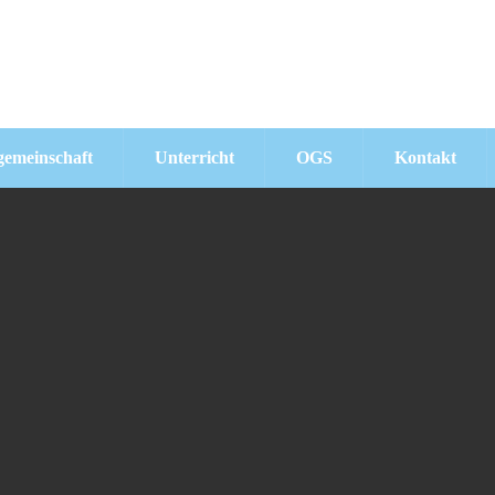
Schreiben Sie uns:
info@pav-gt.schule
gemeinschaft
Unterricht
OGS
Kontakt