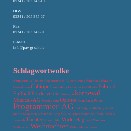
05241 / 505 245-10
OGS
05241 / 505 245-67
Fax
05241 / 505 245-31
E-Mail
info@pav-gt.schule
Schlagwortwolke
Antirassismus
Arminia Cup
Austausch
Autorenlesung
Bibliothek
Bolivien
Calliope
Fahrrad
Brotzeitdose
Einschulung
Ersthelfer
Erstklässler
karneval
Fußball
Förderverein
Gütersloh
Musical-AG
Ozobot
Musik
ostern
Paten
Pause
Polizei
Programmier-AG
Rad
Religion
Rietberg
Sankt
Martin
Schulsozialarbeit
Schulweg
Spielhäuschen
Stadtrallye
Tablet
Tablets
Theater
Vorlesetag
Teutolab
Triktot
Uslar
Wahl
Wandern
Weihnachten
Weihnachen
Weltkindertag
Wiese