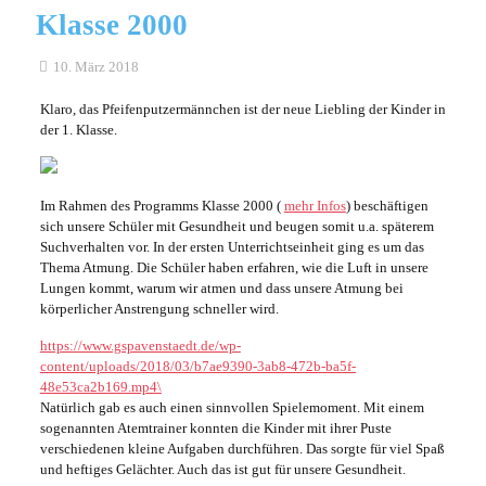
Klasse 2000
10. März 2018
Klaro, das Pfeifenputzermännchen ist der neue Liebling der Kinder in
der 1. Klasse.
Im Rahmen des Programms Klasse 2000 (
mehr Infos
) beschäftigen
sich unsere Schüler mit Gesundheit und beugen somit u.a. späterem
Suchverhalten vor. In der ersten Unterrichtseinheit ging es um das
Thema Atmung. Die Schüler haben erfahren, wie die Luft in unsere
Lungen kommt, warum wir atmen und dass unsere Atmung bei
körperlicher Anstrengung schneller wird.
https://www.gspavenstaedt.de/wp-
content/uploads/2018/03/b7ae9390-3ab8-472b-ba5f-
48e53ca2b169.mp4\
Natürlich gab es auch einen sinnvollen Spielemoment. Mit einem
sogenannten Atemtrainer konnten die Kinder mit ihrer Puste
verschiedenen kleine Aufgaben durchführen. Das sorgte für viel Spaß
und heftiges Gelächter. Auch das ist gut für unsere Gesundheit.