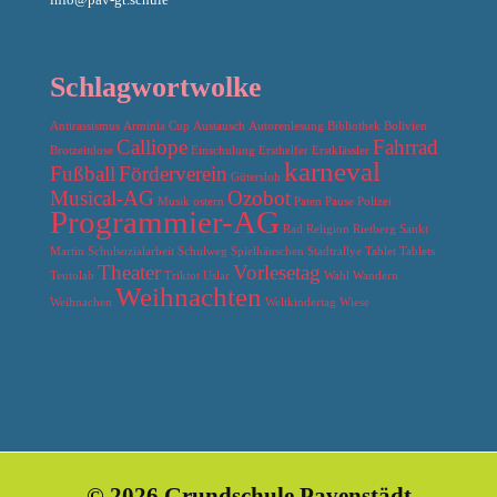
Schlagwortwolke
Antirassismus
Arminia Cup
Austausch
Autorenlesung
Bibliothek
Bolivien
Calliope
Fahrrad
Brotzeitdose
Einschulung
Ersthelfer
Erstklässler
karneval
Fußball
Förderverein
Gütersloh
Musical-AG
Ozobot
Musik
ostern
Paten
Pause
Polizei
Programmier-AG
Rad
Religion
Rietberg
Sankt
Martin
Schulsozialarbeit
Schulweg
Spielhäuschen
Stadtrallye
Tablet
Tablets
Theater
Vorlesetag
Teutolab
Triktot
Uslar
Wahl
Wandern
Weihnachten
Weihnachen
Weltkindertag
Wiese
© 2026 Grundschule Pavenstädt