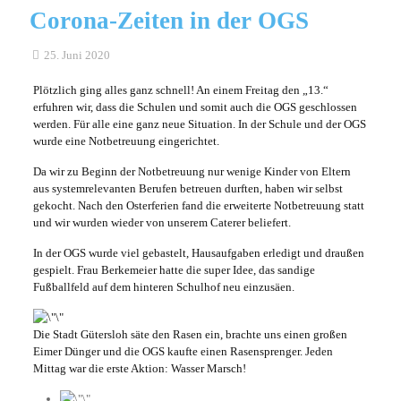
Corona-Zeiten in der OGS
25. Juni 2020
Plötzlich ging alles ganz schnell! An einem Freitag den „13.“
erfuhren wir, dass die Schulen und somit auch die OGS geschlossen
werden. Für alle eine ganz neue Situation. In der Schule und der OGS
wurde eine Notbetreuung eingerichtet.
Da wir zu Beginn der Notbetreuung nur wenige Kinder von Eltern
aus systemrelevanten Berufen betreuen durften, haben wir selbst
gekocht. Nach den Osterferien fand die erweiterte Notbetreuung statt
und wir wurden wieder von unserem Caterer beliefert.
In der OGS wurde viel gebastelt, Hausaufgaben erledigt und draußen
gespielt. Frau Berkemeier hatte die super Idee, das sandige
Fußballfeld auf dem hinteren Schulhof neu einzusäen.
Die Stadt Gütersloh säte den Rasen ein, brachte uns einen großen
Eimer Dünger und die OGS kaufte einen Rasensprenger. Jeden
Mittag war die erste Aktion: Wasser Marsch!