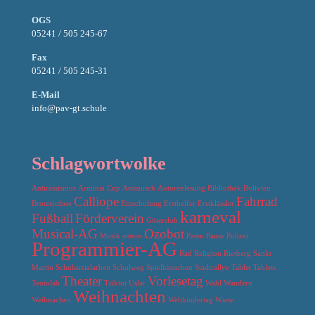
OGS
05241 / 505 245-67
Fax
05241 / 505 245-31
E-Mail
info@pav-gt.schule
Schlagwortwolke
Antirassismus
Arminia Cup
Austausch
Autorenlesung
Bibliothek
Bolivien
Calliope
Fahrrad
Brotzeitdose
Einschulung
Ersthelfer
Erstklässler
karneval
Fußball
Förderverein
Gütersloh
Musical-AG
Ozobot
Musik
ostern
Paten
Pause
Polizei
Programmier-AG
Rad
Religion
Rietberg
Sankt
Martin
Schulsozialarbeit
Schulweg
Spielhäuschen
Stadtrallye
Tablet
Tablets
Theater
Vorlesetag
Teutolab
Triktot
Uslar
Wahl
Wandern
Weihnachten
Weihnachen
Weltkindertag
Wiese