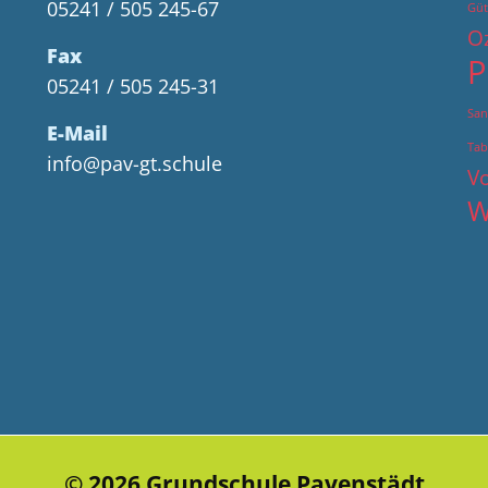
05241 / 505 245-67
Güt
O
Fax
P
05241 / 505 245-31
San
E-Mail
Tab
info@pav-gt.schule
Vo
W
© 2026 Grundschule Pavenstädt