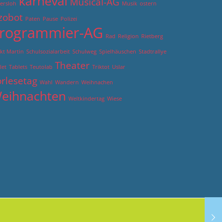
karneval
Musical-AG
ersloh
Musik
ostern
zobot
Paten
Pause
Polizei
rogrammier-AG
Rad
Religion
Rietberg
kt Martin
Schulsozialarbeit
Schulweg
Spielhäuschen
Stadtrallye
Theater
let
Tablets
Teutolab
Triktot
Uslar
rlesetag
Wahl
Wandern
Weihnachen
eihnachten
Weltkindertag
Wiese