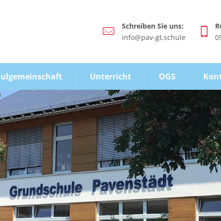
Schreiben Sie uns:
R
info@pav-gt.schule
0
ulgemeinschaft
Unterricht
OGS
Kon