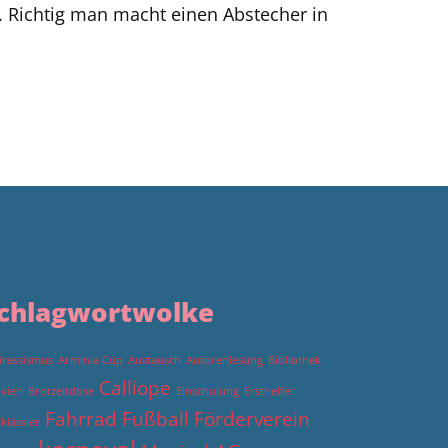
 Richtig man macht einen Abstecher in
chlagwortwolke
irassismus
Arminia Cup
Austausch
Autorenlesung
Bibliothek
Calliope
ivien
Brotzeitdose
Einschulung
Ersthelfer
Fahrrad
Fußball
Förderverein
tklässler