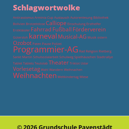
Schlagwortwolke
Antirassismus
Arminia Cup
Austausch
Autorenlesung
Bibliothek
Calliope
Bolivien
Brotzeitdose
Einschulung
Ersthelfer
Fahrrad
Fußball
Förderverein
Erstklässler
karneval
Musical-AG
Gütersloh
Musik
ostern
Ozobot
Paten
Pause
Polizei
Programmier-AG
Rad
Religion
Rietberg
Sankt Martin
Schulsozialarbeit
Schulweg
Spielhäuschen
Stadtrallye
Theater
Tablet
Tablets
Teutolab
Triktot
Uslar
Vorlesetag
Wahl
Wandern
Weihnachen
Weihnachten
Weltkindertag
Wiese
© 2026 Grundschule Pavenstädt